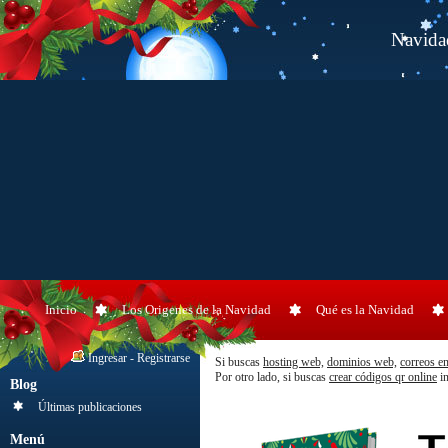
Navida
Inicio
Los Origenes de la Navidad
Qué es la Navidad
Ingresar
-
Registrarse
Si buscas
hosting web,
dominios web,
correos e
Por otro lado, si buscas
crear códigos qr online
in
Blog
Últimas publicaciones
Menú