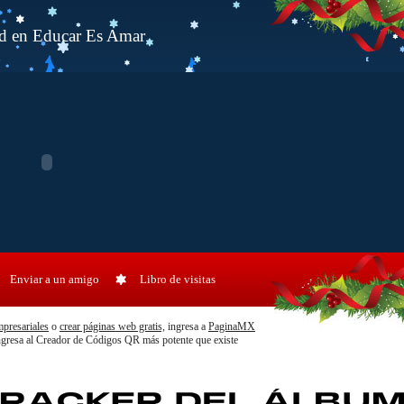
d en Educar Es Amar
Enviar a un amigo
Libro de visitas
mpresariales
o
crear páginas web gratis,
ingresa a
PaginaMX
gresa al Creador de Códigos QR más potente que existe