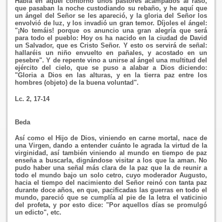
Había en aquel contorno unos pastores acampados al raso,
que pasaban la noche custodiando su rebaño, y he aquí que
un ángel del Señor se les apareció, y la gloria del Señor los
envolvió de luz, y los invadió un gran temor. Díjoles el ángel:
"¡No temáis! porque os anuncio una gran alegría que será
para todo el pueblo: Hoy os ha nacido en la ciudad de David
un Salvador, que es Cristo Señor. Y esto os servirá de señal:
hallaréis un niño envuelto en pañales, y acostado en un
pesebre". Y de repente vino a unirse al ángel una multitud del
ejército del cielo, que se puso a alabar a Dios diciendo:
"Gloria a Dios en las alturas, y en la tierra paz entre los
hombres (objeto) de la buena voluntad".
Lc. 2, 17-14
Beda
Así como el Hijo de Dios, viniendo en carne mortal, nace de
una Virgen, dando a entender cuánto le agrada la virtud de la
virginidad, así también viniendo al mundo en tiempo de paz
enseña a buscarla, dignándose visitar a los que la aman. No
pudo haber una señal más clara de la paz que la de reunir a
todo el mundo bajo un solo cetro, cuyo moderador Augusto,
hacia el tiempo del nacimiento del Señor reinó con tanta paz
durante doce años, en que, pacificadas las guerras en todo el
mundo, pareció que se cumplía al pie de la letra el vaticinio
del profeta, y por esto dice: "Por aquellos días se promulgó
un edicto", etc.