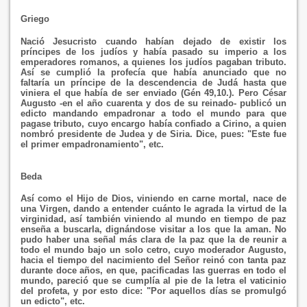
Griego
Nació Jesucristo cuando habían dejado de existir los
príncipes de los judíos y había pasado su imperio a los
emperadores romanos, a quienes los judíos pagaban tributo.
Así se cumplió la profecía que había anunciado que no
faltaría un príncipe de la descendencia de Judá hasta que
viniera el que había de ser enviado (Gén 49,10.). Pero César
Augusto -en el año cuarenta y dos de su reinado- publicó un
edicto mandando empadronar a todo el mundo para que
pagase tributo, cuyo encargo había confiado a Cirino, a quien
nombró presidente de Judea y de Siria. Dice, pues: "Este fue
el primer empadronamiento", etc.
Beda
Así como el Hijo de Dios, viniendo en carne mortal, nace de
una Virgen, dando a entender cuánto le agrada la virtud de la
virginidad, así también viniendo al mundo en tiempo de paz
enseña a buscarla, dignándose visitar a los que la aman. No
pudo haber una señal más clara de la paz que la de reunir a
todo el mundo bajo un solo cetro, cuyo moderador Augusto,
hacia el tiempo del nacimiento del Señor reinó con tanta paz
durante doce años, en que, pacificadas las guerras en todo el
mundo, pareció que se cumplía al pie de la letra el vaticinio
del profeta, y por esto dice: "Por aquellos días se promulgó
un edicto", etc.