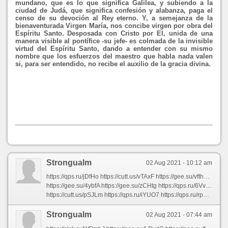
mundano, que es lo que significa Galilea, y subiendo a la
ciudad de Judá, que significa confesión y alabanza, paga el
censo de su devoción al Rey eterno. Y, a semejanza de la
bienaventurada Virgen María, nos concibe virgen por obra del
Espíritu Santo. Desposada con Cristo por El, unida de una
manera visible al pontífice -su jefe- es colmada de la invisible
virtud del Espíritu Santo, dando a entender con su mismo
nombre que los esfuerzos del maestro que habla nada valen
si, para ser entendido, no recibe el auxilio de la gracia divina.
Strongualm
02 Aug 2021 - 10:12 am
https://qps.ru/jDfHo https://cutt.us/vTAxF https://gee.su/vfths https://clck.ru/WPUVD https://clck.ru/WPW2A https://qps.ru/69Ap1 https://clck.ru/WQ2B8 https://clck.ru/WPcvx https://cutt.us/KOAoG https://gee.su/VP0b2 https://clck.ru/WQND4 https://clck.ru/WPgZh https://gee.su/Wjk6s https://gee.su/L4qWP https://gee.su/vLF2l https://clck.ru/WPoCH https://clck.ru/WPPDn https://clck.ru/WPXxo https://qps.ru/b7ph5 https://qps.ru/IPhsw
https://gee.su/4ybfA https://gee.su/zCHtg https://qps.ru/6VvGa https://clck.ru/WPdvw https://clck.ru/WPfQV https://gee.su/JtvA1 https://gee.su/s1GI4 https://gee.su/4DMTb https://gee.su/nQKEk https://clck.ru/WPTCj https://clck.ru/WPpHD https://gee.su/zm8Pt https://clck.ru/WPQJL https://qps.ru/4qpds https://clck.ru/WPRNy https://gee.su/DneqJ https://qps.ru/ByWVk https://clck.ru/WPauV https://gee.su/sSgC3 https://qps.ru/9aXQT
https://cutt.us/pSJLm https://qps.ru/iYUO7 https://qps.ru/rpdIn https://clck.ru/WQ3yy https://qps.ru/Y3KF2 https://gee.su/zugfH https://qps.ru/nu9mx https://gee.su/1rPKw https://qps.ru/r6pAU https://qps.ru/5UIRd https://qps.ru/VdcRr https://qps.ru/Vb94p https://qps.ru/FSfEo https://qps.ru/jBYmw https://qps.ru/nyQP8 https://cutt.us/pxzLT https://clck.ru/WPWta https://qps.ru/6FJAV https://qps.ru/S1gya https://cutt.us/uhevT
Strongualm
02 Aug 2021 - 07:44 am