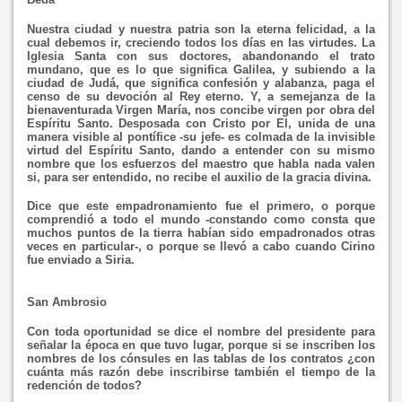
Nuestra ciudad y nuestra patria son la eterna felicidad, a la
cual debemos ir, creciendo todos los días en las virtudes. La
Iglesia Santa con sus doctores, abandonando el trato
mundano, que es lo que significa Galilea, y subiendo a la
ciudad de Judá, que significa confesión y alabanza, paga el
censo de su devoción al Rey eterno. Y, a semejanza de la
bienaventurada Virgen María, nos concibe virgen por obra del
Espíritu Santo. Desposada con Cristo por El, unida de una
manera visible al pontífice -su jefe- es colmada de la invisible
virtud del Espíritu Santo, dando a entender con su mismo
nombre que los esfuerzos del maestro que habla nada valen
si, para ser entendido, no recibe el auxilio de la gracia divina.
Dice que este empadronamiento fue el primero, o porque
comprendió a todo el mundo -constando como consta que
muchos puntos de la tierra habían sido empadronados otras
veces en particular-, o porque se llevó a cabo cuando Cirino
fue enviado a Siria.
San Ambrosio
Con toda oportunidad se dice el nombre del presidente para
señalar la época en que tuvo lugar, porque si se inscriben los
nombres de los cónsules en las tablas de los contratos ¿con
cuánta más razón debe inscribirse también el tiempo de la
redención de todos?